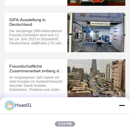
als FormAuf die Frage nach der
ursprünglichen Absicht, das
Stipendium zu gründen, antwortete
Tian Baile unverblümt, dass es sich
um eine "Söhnefrömmigkeit"
GIFA-Ausstellung in
gegenüber seiner Alma Mater ...
Deutschland
Die vierjährige GIFA-International
Foundry Exhibition wird vom 12.
bis 16. Juni 2023 in Düsseldorf,
Deutschland, stattfinden.LTD nahm
an der Ausstellung teil und zeigte
die Leistungen von Hua'ao
vollständig auf der Ausstellung.Ein
führendes Unternehmen im
Bereich der globalen
Freundschaftliche
Aluminiumoxidindustrie...
Zusammenarbeit entlang der
Handelsrouten "Gürtel und
Im vergangenen Jahr haben wir
Straße"
viele Kunden im Ausland besucht,
darunter Saudi-Arabien,
Indonesien, Thailand und andere
Länder.Wir haben eine tiefe
Zusammenarbeit in
Aluminiumkeramikprodukten
Huao01
erreicht.In unserer Freizeit gingen
1
wir auch zusammen einkaufen und
genossen entspannte Momente,
erlebten die ...
3:54 PM