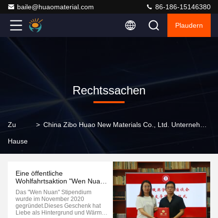
baile@huaomaterial.com
86-186-15146380
Plaudern
Rechtssachen
Zu
>
China Zibo Huao New Materials Co., Ltd. Unternehmensfälle
Hause
Eine öffentliche
Wohlfahrtsaktion "Wen Nuan"
Stipendium für Studenten
Das "Wen Nuan" Stipendium
wurde im November 2020
gegründet.Dieses Geschenk hat
Liebe als Hintergrund und Wärme