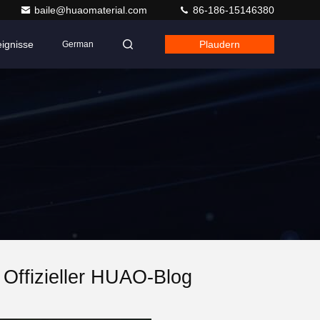
baile@huaomaterial.com
86-186-15146380
eignisse
Plaudern
German
ffizieller HUAO-Blog