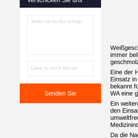
Verschicken Sie uns
Weißgesch
immer bel
geschmolz
Eine der 
Einsatz in
bekannt f
Senden Sie
WA eine gl
Ein weiter
den Einsa
umweltfreu
Medizinind
Da die Na