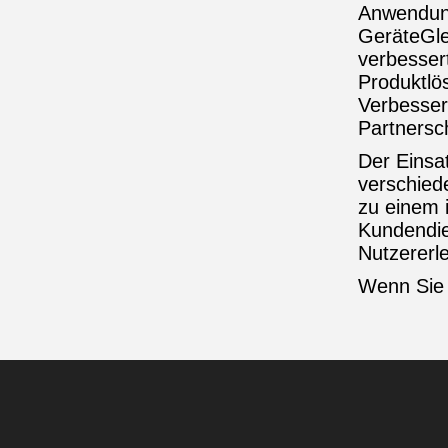
Anwendung
GeräteGle
verbesser
Produktlös
Verbesser
Partnersc
Der Einsat
verschied
zu einem i
Kundendie
Nutzererl
Wenn Sie