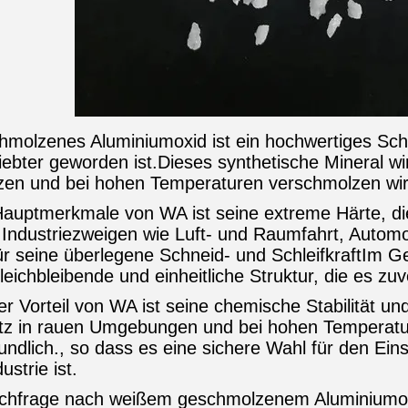
molzenes Aluminiumoxid ist ein hochwertiges Schle
iebter geworden ist.Dieses synthetische Mineral wi
en und bei hohen Temperaturen verschmolzen wir
Hauptmerkmale von WA ist seine extreme Härte, die
 Industriezweigen wie Luft- und Raumfahrt, Automob
ür seine überlegene Schneid- und SchleifkraftIm Ge
eichbleibende und einheitliche Struktur, die es zuv
er Vorteil von WA ist seine chemische Stabilität un
tz in rauen Umgebungen und bei hohen Temperatur
ndlich., so dass es eine sichere Wahl für den Eins
ustrie ist.
chfrage nach weißem geschmolzenem Aluminiumox