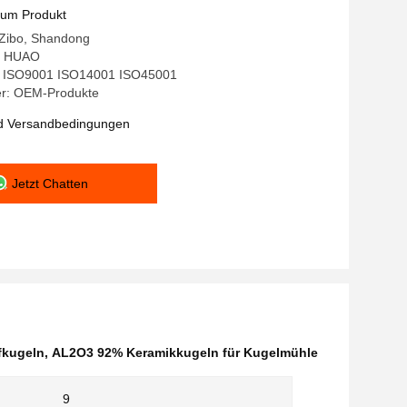
zum Produkt
 Zibo, Shandong
: HUAO
ng: ISO9001 ISO14001 ISO45001
r: OEM-Produkte
d Versandbedingungen
Jetzt Chatten
fkugeln
,
AL2O3 92% Keramikkugeln für Kugelmühle
9