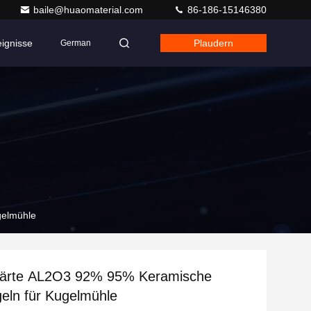
baile@huaomaterial.com
86-186-15146380
eignisse
Plaudern
German
gelmühle
ärte AL2O3 92% 95% Keramische
geln für Kugelmühle