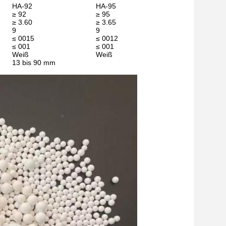
HA-92
HA-95
≥ 92
≥ 95
≥ 3.60
≥ 3.65
9
9
≤ 0015
≤ 0012
≤ 001
≤ 001
Weiß
Weiß
13 bis 90 mm