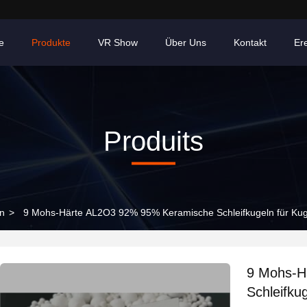
e
Produkte
VR Show
Über Uns
Kontakt
Er
Produits
ln
>
9 Mohs-Härte AL2O3 92% 95% Keramische Schleifkugeln für Ku
9 Mohs-H
Schleifku