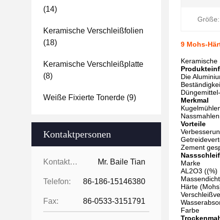
(14)
Größe:
Keramische Verschleißfolien
(18)
9 Mohs-Här
Keramische 
Keramische Verschleißplatte
Produktein
(8)
Die Aluminiu
Beständigkei
Düngemittel
Weiße Fixierte Tonerde
(9)
Merkmal
Kugelmühlen,
Nassmahlen u
Vorteile
Verbesserung
Kontaktpersonen
Getreidever
Zement gespa
Nassschlei
Kontaktpersonen:
Mr. Baile Tian
Marke
AL2O3 ((%)
Massendicht
Telefon:
86-186-15146380
Härte (Mohs
Verschleißve
Fax:
86-0533-3151791
Wasserabsor
Farbe
Trockenma