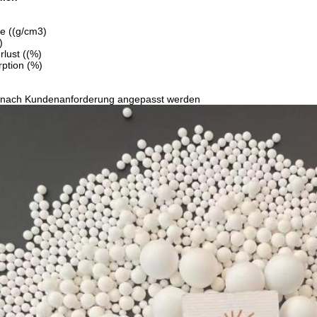
e ((g/cm3)
)
rlust ((%)
ption (%)
nach Kundenanforderung angepasst werden