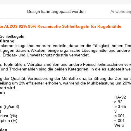
Design kann angepasst werden
Anwendun
te AL2O3 92% 95% Keramische Schleifkugeln für Kugelmühle
Schleifkugeln
führung
mkeramikkugel hat mehrere Vorteile, darunter die Fähigkeit, hohen T
t gegen Säuren, Alkalien, einige organische Lösungsmittel,und andere 
-, Erdgas- und Umweltschutzindustrie verwendet.
 Topfmühlen, Vibrationsmühlen und andere Feinschleifmaschinen verwe
nd Trockenmahlen sind die beiden Kategorien, in die es aufgeteilt we
 der Qualität, Verbesserung der Mühleffizienz, Erhöhung der Zermentle
teilung um 2% effizienter erhöhen, während die Mühlbelastung um 20%
rt wird..
fen
HA-92
≥ 92
e ((g/cm3)
≥ 3.65
)
9
rlust ((%)
≤ 001
ption (%)
≤ 001
Weiß
hlen