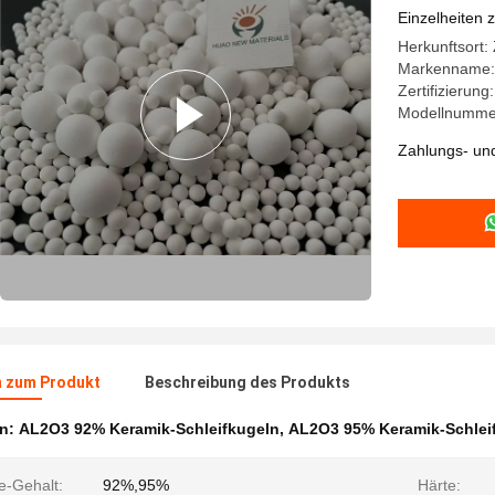
Einzelheiten 
Herkunftsort:
Markenname
Zertifizieru
Modellnumme
Zahlungs- un
n zum Produkt
Beschreibung des Produkts
en:
AL2O3 92% Keramik-Schleifkugeln
,
AL2O3 95% Keramik-Schlei
e-Gehalt:
92%,95%
Härte: