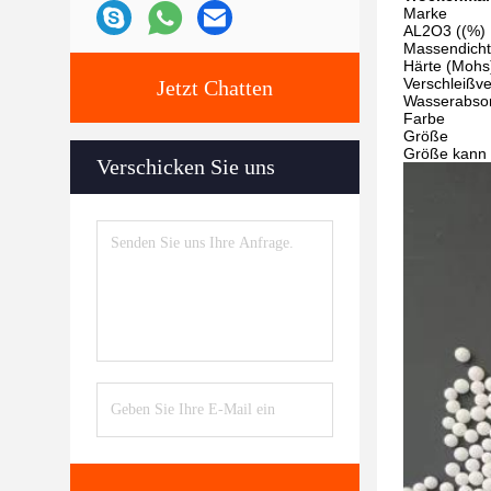
Marke
AL2O3 ((%)
Massendicht
Härte (Mohs
Verschleißve
Jetzt Chatten
Wasserabsor
Farbe
Größe
Größe kann 
Verschicken Sie uns