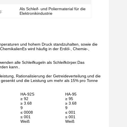
Als Schleif- und Poliermaterial für die
g:
Elektronikindustrie
emperaturen und hohem Druck standzuhalten, sowie die
ChemikalienEs wird häufig in der Erdöl-, Chemie-,
nden alle Schleifkugeln als Schleifkörper.Das
rden kann..
istung, Rationalisierung der Getreideverteilung.und die
 gesenkt und die Leistung um mehr als 15% pro Tonne
HA-92S
HA-95
≥ 92
≥ 95
≥ 3.68
≥ 3.68
9
9
≤ 0008
≤ 001
≤ 001
≤ 001
Weiß
Weiß