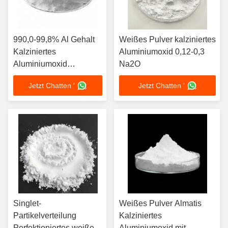
990,0-99,8% Al Gehalt
Weißes Pulver kalziniertes
Kalziniertes
Aluminiumoxid 0,12-0,3
Aluminiumoxid
Na2O
Weißpulver Feuerfeste
Jetzt Chatten '
Jetzt Chatten '
Materialien
Singlet-
Weißes Pulver Almatis
Partikelverteilung
Kalziniertes
Perfektioniertes weißes
Aluminiumoxid mit