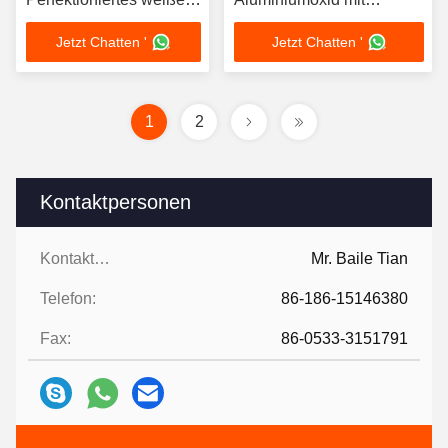
Pulver Kalziniertes
allgemeinen
Jetzt Chatten '
Jetzt Chatten '
Aluminiumoxid für
internationalen Normen
höhere Leistung
und Leistung
1
2
Kontaktpersonen
Kontaktpersonen:
Mr. Baile Tian
Telefon:
86-186-15146380
Fax:
86-0533-3151791