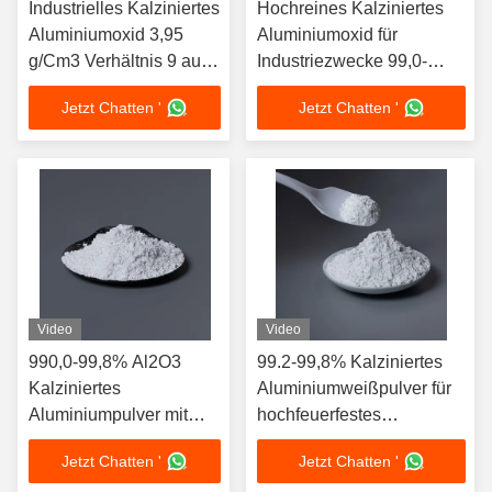
Industrielles Kalziniertes
Hochreines Kalziniertes
Aluminiumoxid 3,95
Aluminiumoxid für
g/Cm3 Verhältnis 9 auf
Industriezwecke 99,0-
Mohs-Skala Härte
99,8% Al-Gehalt 9 Mohs-
Jetzt Chatten '
Jetzt Chatten '
Härte
Video
Video
990,0-99,8% Al2O3
99.2-99,8% Kalziniertes
Kalziniertes
Aluminiumweißpulver für
Aluminiumpulver mit
hochfeuerfestes
einer Dichte von mehr
Aluminium
Jetzt Chatten '
Jetzt Chatten '
als 3,9 g/cm3