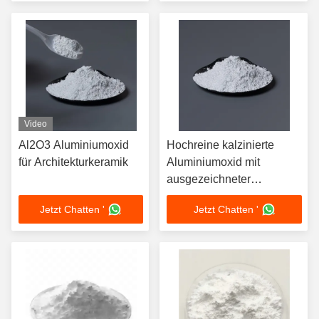
Video
Al2O3 Aluminiumoxid
Hochreine kalzinierte
für Architekturkeramik
Aluminiumoxid mit
ausgezeichneter
thermischer Stabilität
Jetzt Chatten '
Jetzt Chatten '