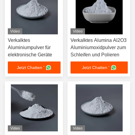
Video
Video
Verkalktes
Verkalktes Alumina Al2O3
Aluminiumpulver für
Aluminiumoxidpulver zum
elektronische Geräte
Schleifen und Polieren
Jetzt Chatten '
Jetzt Chatten '
Video
Video