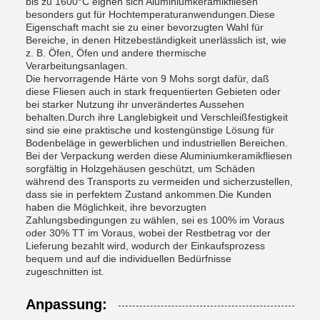
bis zu 1600°C eignen sich Aluminiumkeramikfliesen
besonders gut für Hochtemperaturanwendungen.Diese
Eigenschaft macht sie zu einer bevorzugten Wahl für
Bereiche, in denen Hitzebeständigkeit unerlässlich ist, wie
z. B. Öfen, Öfen und andere thermische
Verarbeitungsanlagen.
Die hervorragende Härte von 9 Mohs sorgt dafür, daß
diese Fliesen auch in stark frequentierten Gebieten oder
bei starker Nutzung ihr unverändertes Aussehen
behalten.Durch ihre Langlebigkeit und Verschleißfestigkeit
sind sie eine praktische und kostengünstige Lösung für
Bodenbeläge in gewerblichen und industriellen Bereichen.
Bei der Verpackung werden diese Aluminiumkeramikfliesen
sorgfältig in Holzgehäusen geschützt, um Schäden
während des Transports zu vermeiden und sicherzustellen,
dass sie in perfektem Zustand ankommen.Die Kunden
haben die Möglichkeit, ihre bevorzugten
Zahlungsbedingungen zu wählen, sei es 100% im Voraus
oder 30% TT im Voraus, wobei der Restbetrag vor der
Lieferung bezahlt wird, wodurch der Einkaufsprozess
bequem und auf die individuellen Bedürfnisse
zugeschnitten ist.
Anpassung: